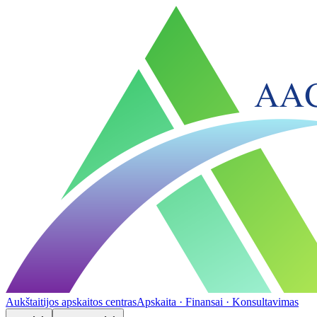
Aukštaitijos apskaitos centras
Apskaita · Finansai · Konsultavimas