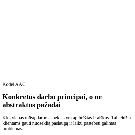
Kitų sričių verslams
MB ir UAB apskaita, individualios veiklos apskaita, darbo
užmokestis, finansinių duomenų peržiūra, įmonių steigimas.
Visos paslaugos →
Kodėl AAC
Konkretūs darbo principai, o ne
abstraktūs pažadai
Kiekvienas mūsų darbo aspektas yra apibrėžtas ir aiškus. Tai leidžia
klientams gauti nuoseklią paslaugą ir laiku pastebėti galimas
problemas.