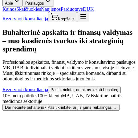
Apie
Paslaugos
Kainos
Skaičiuoklės
Naujienos
Parduotuvė
DUK
Rezervuoti konsultaciją
Krepšelis
Buhalterinė apskaita ir finansų valdymas
– nuo kasdienės tvarkos iki
strateginių
sprendimų
Profesionalios apskaitos, finansų valdymo ir konsultavimo paslaugos
MB, UAB, individualiai veiklai ir kitiems verslams visoje Lietuvoje.
Mūsų išskirtinumas rinkoje – specializuota komanda, dirbanti su
odontologijos ir medicinos sektoriaus įmonėmis.
Rezervuoti konsultaciją
Pasitikrinkite, ar laikas keisti buhalterį
10+ metų patirties
100+ klientų
MB, UAB, IV
Išskirtinė patirtis
medicinos sektoriuje
Dar neturite buhalterio? Pasitikrinkite, ar jis jums reikalingas →